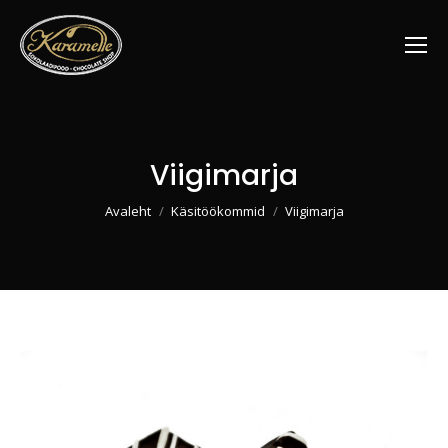
Viigimarja
You are here:
Avaleht
Käsitöökommid
Viigimarja