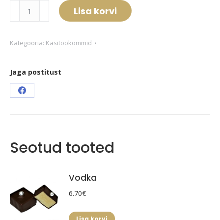
Viigimarja
Lisa korvi
kogus
Kategooria:
Käsitöökommid
Jaga postitust
Share
on
Facebook
Seotud tooted
Vodka
6.70
€
Lisa korvi