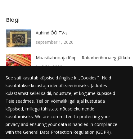
Blogi
Auhind ÖÖ TV-s
september 1, 2020
Maasikahooaja lõpp – Rabarberihooaeg jätkub
juuli 21, 2020
See sait kasutab küpsiseid (inglise k. „Cookies“). Neid
UUS TOODE! – Konjakikomm
kasutatakse külastaja identifitseerimiseks. Jätkates
juuni 17, 2020
külastamist sellel saidil, nõustute, et kogume küpsiseid
Teie seadmes. Teil on võimalik igal ajal kustutada
Karamelle 20 aastat!
küpsised, millega tühistate nõusoleku nende
kasutamiseks. We are committed to protecting your
juuni 1, 2020
privacy and ensuring your data is handled in compliance
with the
General Data Protection Regulation (GDPR)
.