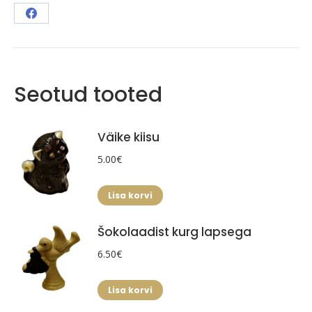
Share
on
Facebook
Seotud tooted
Väike kiisu
5.00
€
Lisa korvi
Šokolaadist kurg lapsega
6.50
€
Lisa korvi