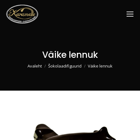
Väike lennuk
You are here:
Avaleht
Šokolaadifiguurid
Väike lennuk