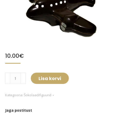
10.00
€
Väike
Lisa korvi
lennuk
kogus
Kategooria:
Šokolaadifiguurid
Jaga postitust