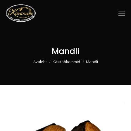
Mandli
You are here:
Avaleht
Käsitöökommid
Mandli