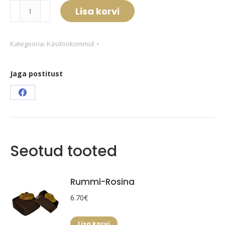
Mandli
Lisa korvi
kogus
Kategooria:
Käsitöökommid
Jaga postitust
Share
on
Facebook
Seotud tooted
Rummi-Rosina
6.70
€
Lisa korvi