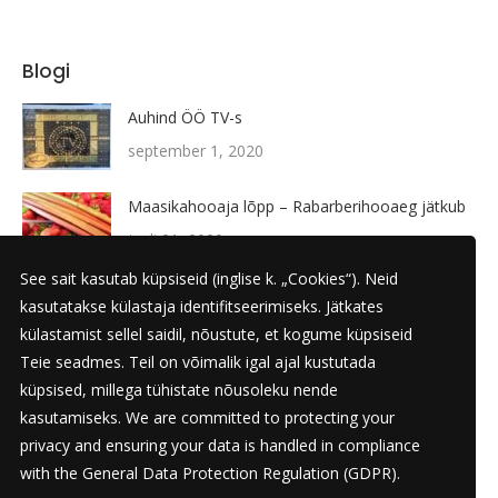
Blogi
Auhind ÖÖ TV-s
september 1, 2020
Maasikahooaja lõpp – Rabarberihooaeg jätkub
juuli 21, 2020
See sait kasutab küpsiseid (inglise k. „Cookies“). Neid
UUS TOODE! – Konjakikomm
kasutatakse külastaja identifitseerimiseks. Jätkates
juuni 17, 2020
külastamist sellel saidil, nõustute, et kogume küpsiseid
Teie seadmes. Teil on võimalik igal ajal kustutada
Karamelle 20 aastat!
küpsised, millega tühistate nõusoleku nende
kasutamiseks. We are committed to protecting your
juuni 1, 2020
privacy and ensuring your data is handled in compliance
with the
General Data Protection Regulation (GDPR)
.