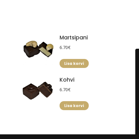
Facebook
Martsipani
6.70
€
Lisa korvi
Kohvi
6.70
€
Lisa korvi