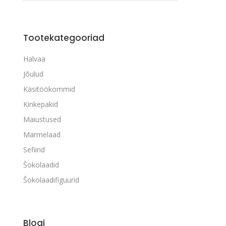
Tootekategooriad
Halvaa
Jõulud
Käsitöökommid
Kinkepakid
Maiustused
Marmelaad
Sefiirid
Šokolaadid
Šokolaadifiguurid
Blogi