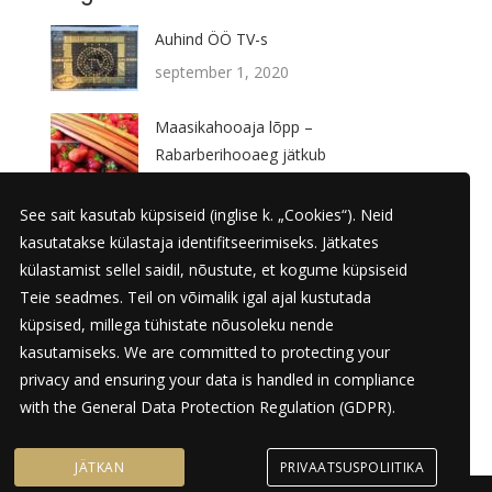
Auhind ÖÖ TV-s
september 1, 2020
Maasikahooaja lõpp –
Rabarberihooaeg jätkub
juuli 21, 2020
See sait kasutab küpsiseid (inglise k. „Cookies“). Neid
UUS TOODE! – Konjakikomm
kasutatakse külastaja identifitseerimiseks. Jätkates
juuni 17, 2020
külastamist sellel saidil, nõustute, et kogume küpsiseid
Teie seadmes. Teil on võimalik igal ajal kustutada
Karamelle 20 aastat!
küpsised, millega tühistate nõusoleku nende
kasutamiseks. We are committed to protecting your
juuni 1, 2020
privacy and ensuring your data is handled in compliance
with the
General Data Protection Regulation (GDPR)
.
JÄTKAN
PRIVAATSUSPOLIITIKA