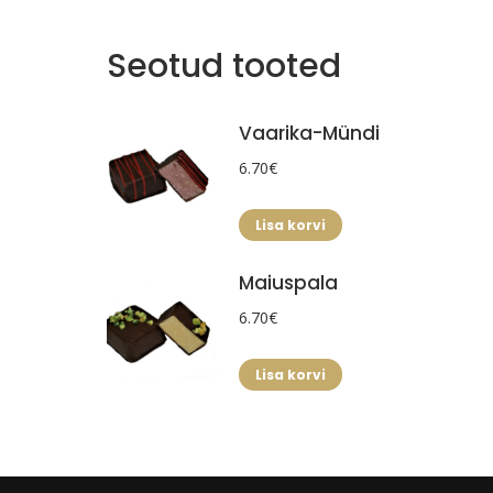
Seotud tooted
Vaarika-Mündi
6.70
€
Lisa korvi
Maiuspala
6.70
€
Lisa korvi