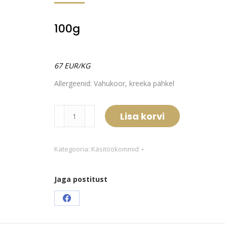
100g
67 EUR/KG
Allergeenid: Vahukoor, kreeka pähkel
Kreekapähkli
Lisa korvi
kogus
Kategooria:
Käsitöökommid
Jaga postitust
Share
on