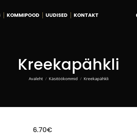
S
KOMMIPOOD
UUDISED
KONTAKT
Kreekapähkli
You are here:
Avaleht
Käsitöökommid
Kreekapähkli
6.70
€