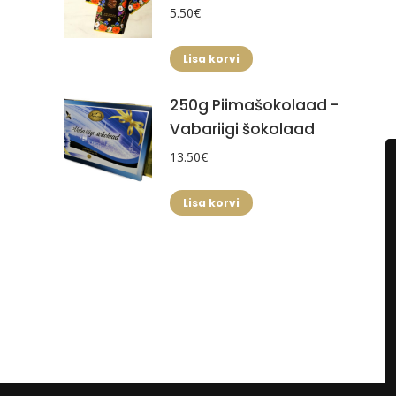
5.50
€
Lisa korvi
250g Piimašokolaad -
Vabariigi šokolaad
13.50
€
Lisa korvi