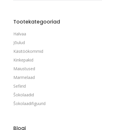
Tootekategooriad
Halvaa
Jõulud
Käsitöökommid
Kinkepakid
Maiustused
Marmelaad
Sefiirid
Šokolaadid
Šokolaadifiguurid
Blogi