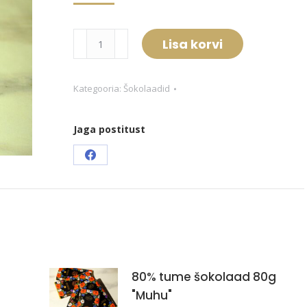
60%
Lisa korvi
Piimašokolaad
80g
"Tallinn"
Kategooria:
Šokolaadid
kogus
Jaga postitust
Share
on
Facebook
80% tume šokolaad 80g
"Muhu"