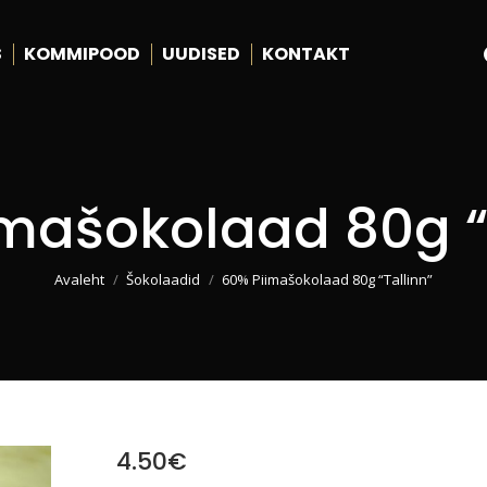
S
KOMMIPOOD
UUDISED
KONTAKT
mašokolaad 80g “
You are here:
Avaleht
Šokolaadid
60% Piimašokolaad 80g “Tallinn”
4.50
€