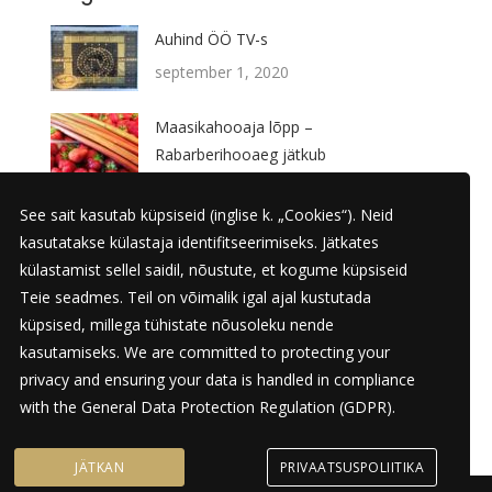
Auhind ÖÖ TV-s
september 1, 2020
Maasikahooaja lõpp –
Rabarberihooaeg jätkub
juuli 21, 2020
See sait kasutab küpsiseid (inglise k. „Cookies“). Neid
UUS TOODE! – Konjakikomm
kasutatakse külastaja identifitseerimiseks. Jätkates
juuni 17, 2020
külastamist sellel saidil, nõustute, et kogume küpsiseid
Teie seadmes. Teil on võimalik igal ajal kustutada
Karamelle 20 aastat!
küpsised, millega tühistate nõusoleku nende
kasutamiseks. We are committed to protecting your
juuni 1, 2020
privacy and ensuring your data is handled in compliance
with the
General Data Protection Regulation (GDPR)
.
JÄTKAN
PRIVAATSUSPOLIITIKA