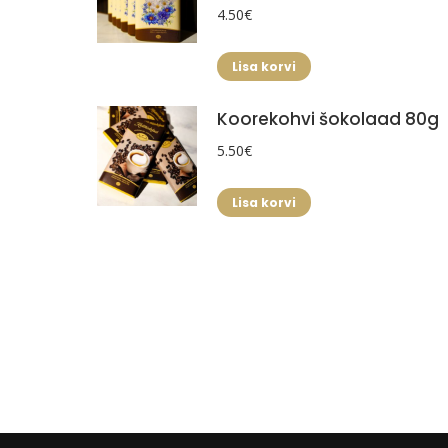
4.50
€
Lisa korvi
Koorekohvi šokolaad 80g
5.50
€
Lisa korvi